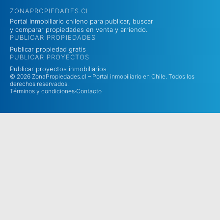
ZONAPROPIEDADES.CL
Portal inmobiliario chileno para publicar, buscar
y comparar propiedades en venta y arriendo.
PUBLICAR PROPIEDADES
Publicar propiedad gratis
PUBLICAR PROYECTOS
Publicar proyectos inmobiliarios
© 2026 ZonaPropiedades.cl – Portal inmobiliario en Chile. Todos los
derechos reservados.
Términos y condiciones
·
Contacto