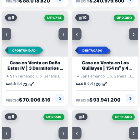
$ 88.018.820
$ 240.979.600
PRECIO
PRECIO
▧
5
▧
10
UF 1.714
UF 2.300
‹
›
‹
›
OPORTUNIDAD
DESTACADO
Casa en Venta en Doña
Casa en Venta en Los
Ester IV | 3 Dormitorios y
Quillayes | 154 m² y 4
Patio
Dormitorios
⌖
⌖
San Fernando, Lib. General Bernardo O'Higgins
San Fernando, Lib. General Bernardo O'Higgins
2
2
🛏️
🚿
📐
🛏️
🚿
📐
3
1
4
2
72 m
126 m
$ 70.006.616
$ 93.941.200
PRECIO
PRECIO
▧
5
▧
8
UF 2.939
UF 11.500
‹
›
‹
›