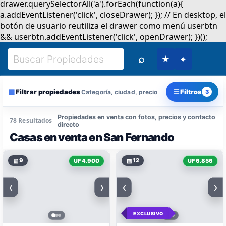
⌕
★
⌖
▦
☰
Filtrar propiedades
Filtros
Categoría, ciudad, precio
3
Propiedades en venta con fotos, precios y contacto
78 Resultados
directo
Casas en venta en San Fernando
▧
9
▧
12
UF 4.900
UF 6.856
‹
›
‹
›
EXCLUSIVO