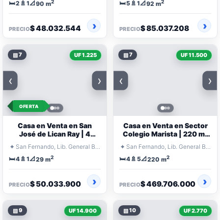
2
2
🛏️
🚿
📐
🛏️
🚿
📐
2
1
5
1
90 m
92 m
$ 48.032.544
$ 85.037.208
PRECIO
PRECIO
▧
7
▧
7
UF 1.225
UF 11.500
‹
›
‹
›
OFERTA
Casa en Venta en San
Casa en Venta en Sector
José de Lican Ray | 4
Colegio Marista | 220 m²
Dormitorios
Construidos
⌖
⌖
San Fernando, Lib. General Bernardo O'Higgins
San Fernando, Lib. General Bernardo O'Higgins
2
2
🛏️
🚿
📐
🛏️
🚿
📐
4
1
4
5
29 m
220 m
$ 50.033.900
$ 469.706.000
PRECIO
PRECIO
▧
9
▧
10
UF 14.900
UF 2.770