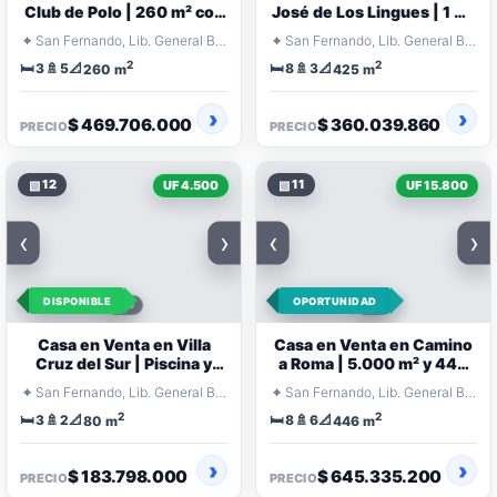
Club de Polo | 260 m² con
José de Los Lingues | 1 Ha
Piscina
y Dos Casas
⌖
⌖
San Fernando, Lib. General Bernardo O'Higgins
San Fernando, Lib. General Bernardo O'Higgins
2
2
🛏️
🚿
📐
🛏️
🚿
📐
3
5
8
3
260 m
425 m
$ 469.706.000
$ 360.039.860
PRECIO
PRECIO
▧
12
▧
11
UF 4.500
UF 15.800
‹
›
‹
›
DISPONIBLE
OPORTUNIDAD
Casa en Venta en Villa
Casa en Venta en Camino
Cruz del Sur | Piscina y
a Roma | 5.000 m² y 446
Terraza
m² Construidos
⌖
⌖
San Fernando, Lib. General Bernardo O'Higgins
San Fernando, Lib. General Bernardo O'Higgins
2
2
🛏️
🚿
📐
🛏️
🚿
📐
3
2
8
6
80 m
446 m
$ 183.798.000
$ 645.335.200
PRECIO
PRECIO