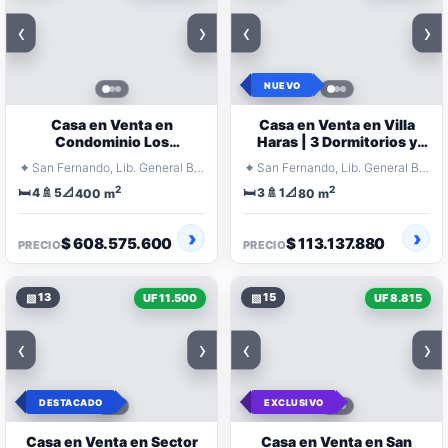
‹
›
‹
›
NUEVO
Casa en Venta en
Casa en Venta en Villa
Condominio Los
Haras | 3 Dormitorios y
Parronales | 400 m² con
Logia Techada
⌖
⌖
San Fernando, Lib. General Bernardo O'Higgins
San Fernando, Lib. General Bernardo O'Higgins
Piscina
2
2
🛏️
🚿
📐
🛏️
🚿
📐
4
5
3
1
400 m
80 m
$ 608.575.600
$ 113.137.880
PRECIO
PRECIO
▧
13
▧
15
UF 11.500
UF 8.815
‹
›
‹
›
DESTACADO
EXCLUSIVO
Casa en Venta en Sector
Casa en Venta en San