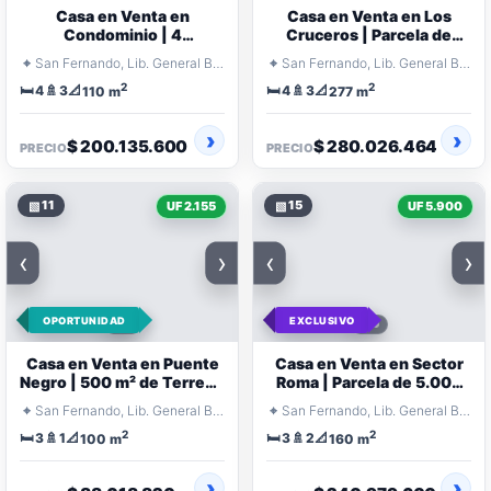
Casa en Venta en
Casa en Venta en Los
Condominio | 4
Cruceros | Parcela de
Dormitorios y Quincho
5.145 m² con Piscina
⌖
⌖
San Fernando, Lib. General Bernardo O'Higgins
San Fernando, Lib. General Bernardo O'Higgins
2
2
🛏️
🚿
📐
🛏️
🚿
📐
4
3
4
3
110 m
277 m
$ 200.135.600
$ 280.026.464
PRECIO
PRECIO
▧
11
▧
15
UF 2.155
UF 5.900
‹
›
‹
›
OPORTUNIDAD
EXCLUSIVO
Casa en Venta en Puente
Casa en Venta en Sector
Negro | 500 m² de Terreno
Roma | Parcela de 5.000
con Piscina
m²
⌖
⌖
San Fernando, Lib. General Bernardo O'Higgins
San Fernando, Lib. General Bernardo O'Higgins
2
2
🛏️
🚿
📐
🛏️
🚿
📐
3
1
3
2
100 m
160 m