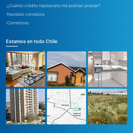
¿Cuánto crédito hipotecario me podrían prestar?
›
Necesito corredora
›
Corredores
›
Estamos en todo Chile