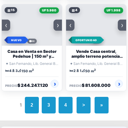
▧
15
▧
4
UF 5.980
UF 1.998
‹
›
‹
›
NUEVO
OPORTUNIDAD
Casa en Venta en Sector
Vende Casa central,
Pedehue | 150 m² y
amplio terreno potencial
Quincho
para ampliacion. Gran
⌖
⌖
San Fernando, Lib. General Bernardo O'Higgins
San Fernando, Lib. General Bernardo O'Higgins
plusvalía.
2
2
🛏️
🚿
📐
🛏️
🚿
📐
4
3
2
1
150 m
50 m
$ 244.247.120
$ 81.608.000
PRECIO
PRECIO
1
2
3
4
>
»