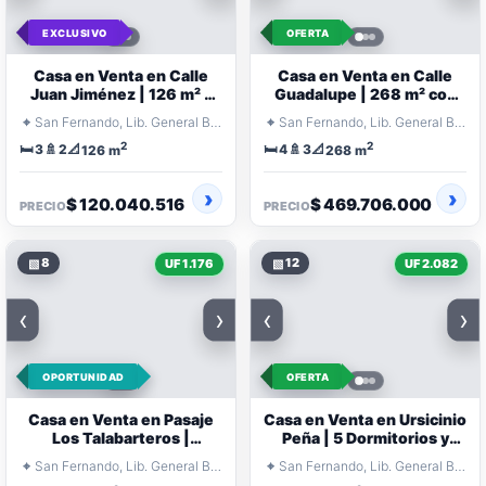
EXCLUSIVO
OFERTA
Casa en Venta en Calle
Casa en Venta en Calle
Juan Jiménez | 126 m² y
Guadalupe | 268 m² con
700 m² de Terreno
Piscina
⌖
⌖
San Fernando, Lib. General Bernardo O'Higgins
San Fernando, Lib. General Bernardo O'Higgins
2
2
🛏️
🚿
📐
🛏️
🚿
📐
3
2
4
3
126 m
268 m
$ 120.040.516
$ 469.706.000
PRECIO
PRECIO
▧
8
▧
12
UF 1.176
UF 2.082
‹
›
‹
›
OPORTUNIDAD
OFERTA
Casa en Venta en Pasaje
Casa en Venta en Ursicinio
Los Talabarteros |
Peña | 5 Dormitorios y
Remodelada y Ampliada
Patio
⌖
⌖
San Fernando, Lib. General Bernardo O'Higgins
San Fernando, Lib. General Bernardo O'Higgins