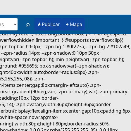
⌕
★
⌖
Publicar
Mapa