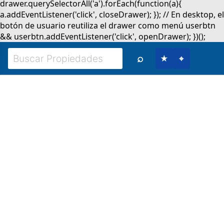
⌕
★
⌖