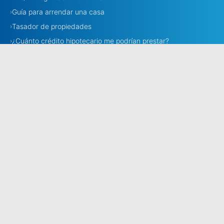
Guía para arrendar una casa
›
Tasador de propiedades
›
¿Cuánto crédito hipotecario me podrían prestar?
›
Necesito corredora
›
Corredores
›
Estamos en todo Chile