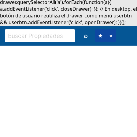
⌕
★
⌖