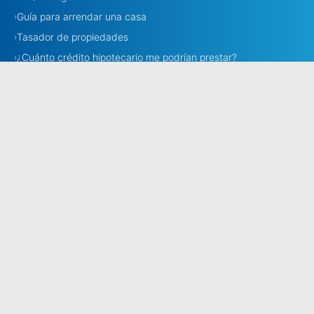
Guía para arrendar una casa
›
Tasador de propiedades
›
¿Cuánto crédito hipotecario me podrían prestar?
›
Necesito corredora
›
Corredores
›
Estamos en todo Chile