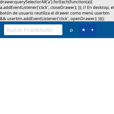
⌕
★
⌖