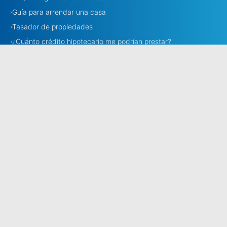
Guía para arrendar una casa
›
Tasador de propiedades
›
¿Cuánto crédito hipotecario me podrían prestar?
›
Necesito corredora
›
Corredores
›
Estamos en todo Chile