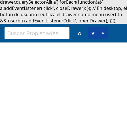
⌕
★
⌖