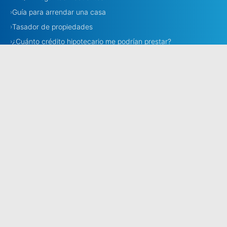
Guía para arrendar una casa
›
Tasador de propiedades
›
¿Cuánto crédito hipotecario me podrían prestar?
›
Necesito corredora
›
Corredores
›
Estamos en todo Chile