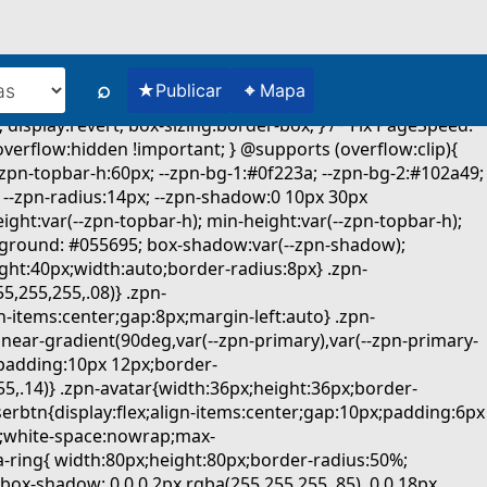
⌕
★
⌖
Publicar
Mapa