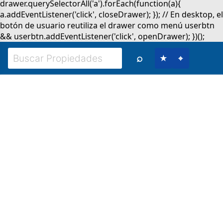
⌕
★
⌖