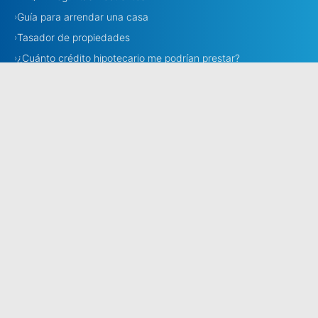
Guía para arrendar una casa
›
Tasador de propiedades
›
¿Cuánto crédito hipotecario me podrían prestar?
›
Necesito corredora
›
Corredores
›
Estamos en todo Chile