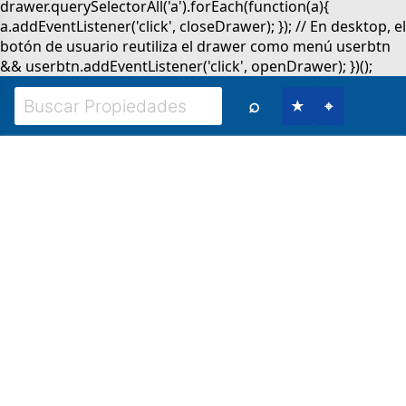
⌕
★
⌖