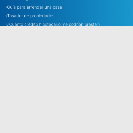
Guía para arrendar una casa
›
Tasador de propiedades
›
¿Cuánto crédito hipotecario me podrían prestar?
›
Necesito corredora
›
Corredores
›
Estamos en todo Chile