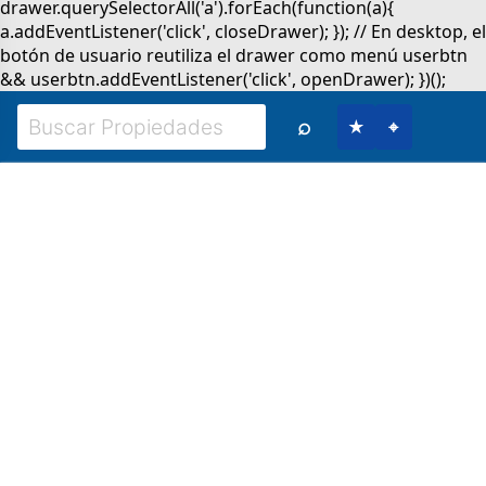
⌕
★
⌖