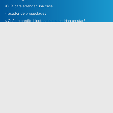
Guía para arrendar una casa
›
Tasador de propiedades
›
¿Cuánto crédito hipotecario me podrían prestar?
›
Necesito corredora
›
Corredores
›
Estamos en todo Chile