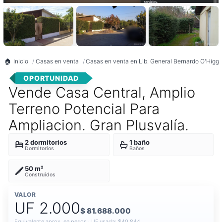
Inicio
Casas en venta
Casas en venta en Lib. General Bernardo O'Higgi
OPORTUNIDAD
Vende Casa Central, Amplio
Terreno Potencial Para
Ampliacion. Gran Plusvalía.
2 dormitorios
1 baño
Dormitorios
Baños
50 m²
Construidos
VALOR
UF 2.000
$ 81.688.000
Equivalente aprox. en pesos · UF usada: $40.844