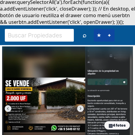
⌕
★
⌖
4 fotos