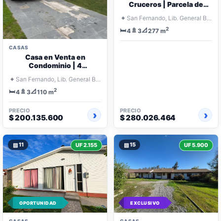
Cruceros | Parcela de
5.145 m² con Piscina
⌖
San Fernando, Lib. General Bernardo O'Higgins
2
🛏️
🚿
📐
4
3
277 m
CASAS
Casa en Venta en
Condominio | 4
Dormitorios y Quincho
⌖
San Fernando, Lib. General Bernardo O'Higgins
2
🛏️
🚿
📐
4
3
110 m
PRECIO
PRECIO
$ 200.135.600
$ 280.026.464
▧
11
▧
15
UF 2.155
UF 5.900
OPORTUNIDAD
EXCLUSIVO