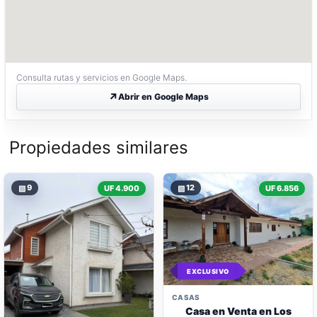
Consulta rutas y servicios en Google Maps.
Abrir en Google Maps
Propiedades similares
▧
9
▧
12
UF 4.900
UF 6.856
EXCLUSIVO
CASAS
Casa en Venta en Los