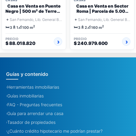
CASAS
CASAS
Casa en Venta en Puente
Casa en Venta en Sector
Negro | 500 m² de Terreno
Roma | Parcela de 5.000
con Piscina
m²
⌖
⌖
San Fernando, Lib. General Bernardo O'Higgins
San Fernando, Lib. General Bernardo O'Higgins
2
2
🛏️
🚿
📐
🛏️
🚿
📐
3
1
3
2
100 m
160 m
PRECIO
PRECIO
$ 88.018.820
$ 240.979.600
Guías y contenido
Herramientas inmobiliarias
›
Guías inmobiliarias
›
FAQ - Preguntas frecuentes
›
Guía para arrendar una casa
›
Tasador de propiedades
›
¿Cuánto crédito hipotecario me podrían prestar?
›