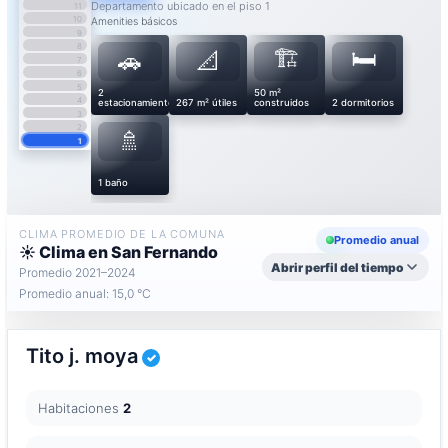
Departamento ubicado en el piso 1
11
10
Amenities básicos
9
8
🏗️
🛏️
🚗
📐
7
6
5
2
50 m²
4
estacionamientos
267 m² útiles
construidos
2 dormitorios
3
2
🚿
1
1 baño
CLIMA PROMEDIO DE LA COMUNA
Promedio anual
☀️ Clima en San Fernando
Abrir perfil del tiempo
Promedio 2021–2024
Promedio anual: 15,0 °C
Tito j. moya
Habitaciones
2