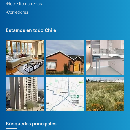
Necesito corredora
›
Corredores
›
Estamos en todo Chile
Búsquedas principales