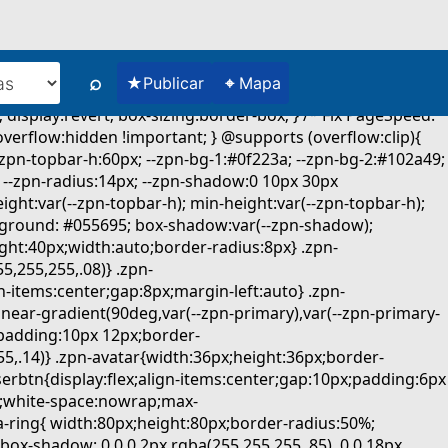
⌕
★
⌖
Publicar
Mapa