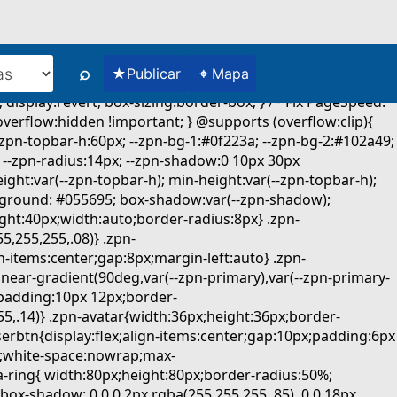
⌕
★
⌖
Publicar
Mapa