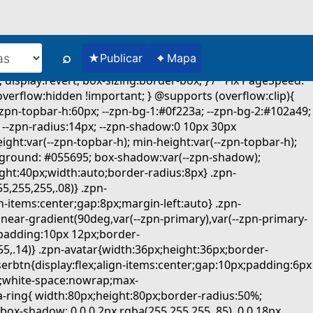
⌕
★
⌖
Publicar
Mapa