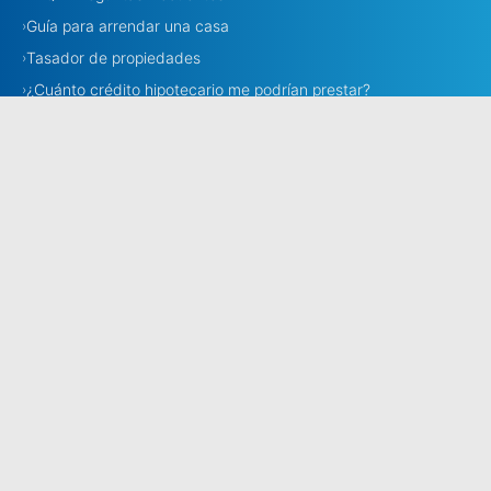
Guía para arrendar una casa
›
Tasador de propiedades
›
¿Cuánto crédito hipotecario me podrían prestar?
›
Necesito corredora
›
Corredores
›
Estamos en todo Chile