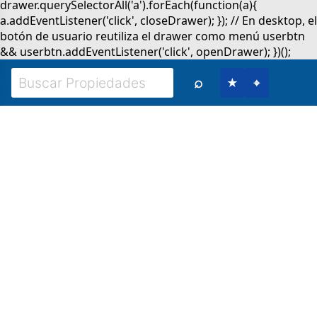
⌕
★
⌖