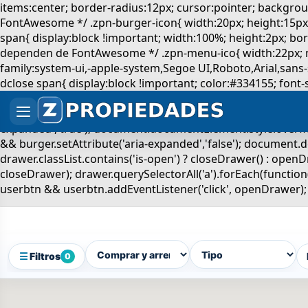
☰
Filtros
0