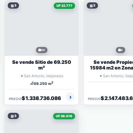
▧
3
▧
2
UF 32.777
Se vende Sitio de 69.250
Se vende Propie
m²
15984 m2 en Zona
⌖
⌖
San Antonio, Valparaíso
San Antonio, Valp
2
📐
69.250 m
$ 1.338.736.086
$ 2.147.483.
PRECIO
PRECIO
▧
3
UF 36.016