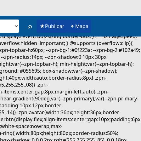
⌕
★
⌖
Publicar
Mapa