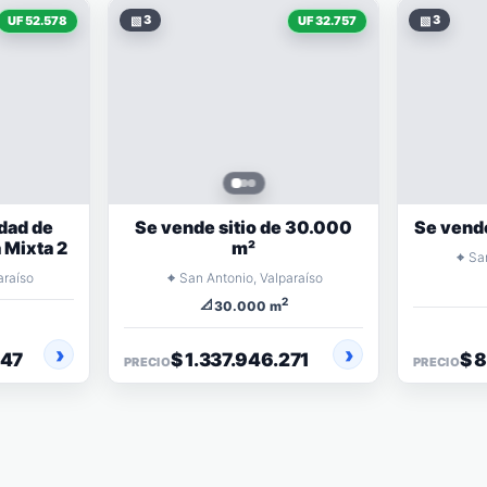
▧
3
▧
3
UF 52.578
UF 32.757
dad de
Se vende sitio de 30.000
Se vende
 Mixta 2
m²
⌖
Sa
⌖
araíso
San Antonio, Valparaíso
2
📐
30.000 m
647
$ 1.337.946.271
$ 
PRECIO
PRECIO