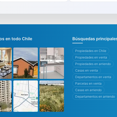
s en todo Chile
Búsquedas principale
Propiedades en Chile
Propiedades en venta
Propiedades en arriendo
Casas en venta
Departamentos en venta
Parcelas en venta
Casas en arriendo
Departamentos en arriendo