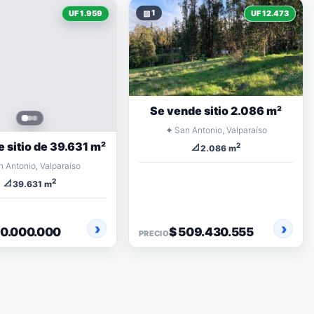
▧
1
UF 1.959
UF 12.473
Se vende sitio 2.086 m²
⌖
San Antonio, Valparaíso
 sitio de 39.631 m²
2
📐
2.086 m
n Antonio, Valparaíso
2
📐
39.631 m
80.000.000
$ 509.430.555
PRECIO