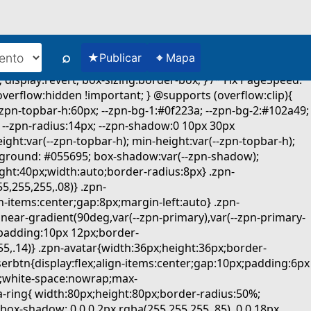
⌕
★
⌖
Publicar
Mapa