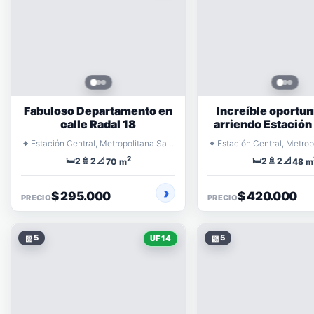
Fabuloso Departamento en
Increíble oportun
calle Radal 18
arriendo Estación
⌖
⌖
Estación Central, Metropolitana Santiago
2
🛏️
🚿
📐
🛏️
🚿
📐
2
2
2
2
70 m
48 m
$ 295.000
$ 420.000
PRECIO
PRECIO
▧
5
▧
5
UF 14