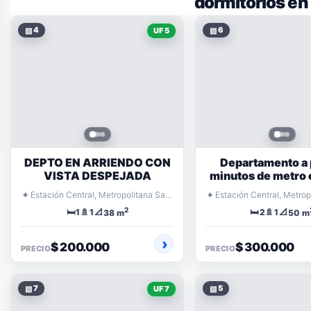
dormitorios en
▧
4
▧
6
UF 5
DEPTO EN ARRIENDO CON
Departamento a
VISTA DESPEJADA
minutos de metro
⌖
⌖
Estación Central, Metropolitana Santiago
2
🛏️
🚿
📐
🛏️
🚿
📐
1
1
2
1
38 m
50 m
$ 200.000
$ 300.000
PRECIO
PRECIO
▧
7
▧
5
UF 7