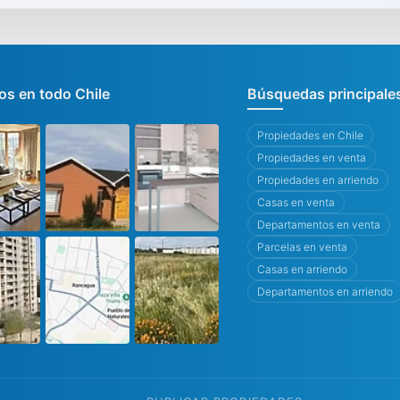
s en todo Chile
Búsquedas principale
Propiedades en Chile
Propiedades en venta
Propiedades en arriendo
Casas en venta
Departamentos en venta
Parcelas en venta
Casas en arriendo
Departamentos en arriendo