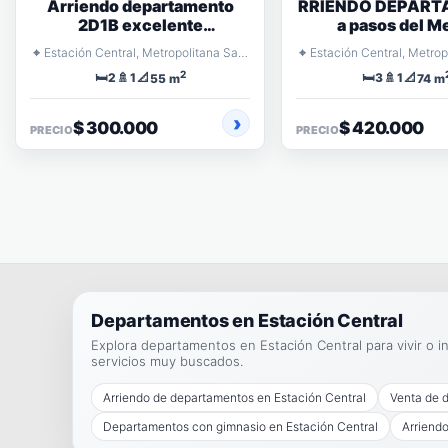
Arriendo departamento
RRIENDO DEPAR
2D1B excelente
a pasos del M
conectividad
⌖
⌖
Estación Central, Metropolitana Santiago
2
🛏️
🚿
📐
🛏️
🚿
📐
2
1
3
1
55 m
74 m
$ 300.000
$ 420.000
PRECIO
PRECIO
Departamentos en Estación Central
Explora departamentos en Estación Central para vivir o inv
servicios muy buscados.
Arriendo de departamentos en Estación Central
Venta de 
Departamentos con gimnasio en Estación Central
Arriendo