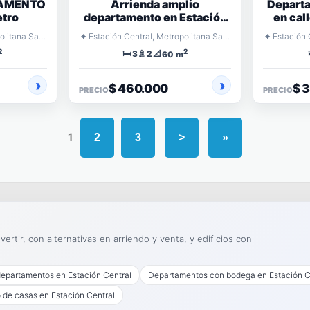
TAMENTO
Arrienda amplio
Departa
etro
departamento en Estación
en cal
Central
⌖
⌖
Estación Central, Metropolitana Santiago
Estación Central, Metropolitana Santiago
2
2
🛏️
🚿
📐
3
2
60 m
$ 460.000
$ 
PRECIO
PRECIO
1
2
3
>
»
ertir, con alternativas en arriendo y venta, y edificios con
departamentos en Estación Central
Departamentos con bodega en Estación C
 de casas en Estación Central