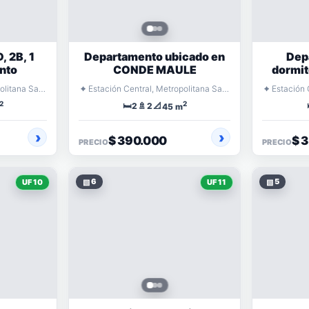
 2B, 1
Departamento ubicado en
Dep
nto
CONDE MAULE
dormit
⌖
⌖
Estación Central, Metropolitana Santiago
Estación Central, Metropolitana Santiago
2
2
🛏️
🚿
📐
2
2
45 m
$ 390.000
$ 
PRECIO
PRECIO
▧
6
▧
5
UF 10
UF 11