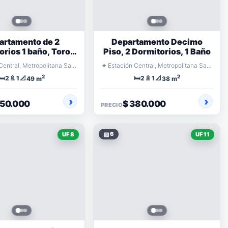
artamento de 2
Departamento Decimo
orios 1 baño, Toro
Piso, 2 Dormitorios, 1 Baño
Mazotte
⌖
Estación Central, Metropolitana Santiago
Estación Central, Metropolitana Santiago
2
2
🛏️
🚿
📐
🛏️
🚿
📐
2
1
2
1
49 m
38 m
350.000
$ 380.000
PRECIO
▧
6
UF 8
UF 11