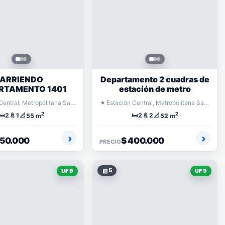
ARRIENDO
Departamento 2 cuadras de
RTAMENTO 1401
estación de metro
⌖
Estación Central, Metropolitana Santiago
Estación Central, Metropolitana Santiago
2
2
🛏️
🚿
📐
🛏️
🚿
📐
2
1
2
2
55 m
52 m
350.000
$ 400.000
PRECIO
▧
5
UF 9
UF 9