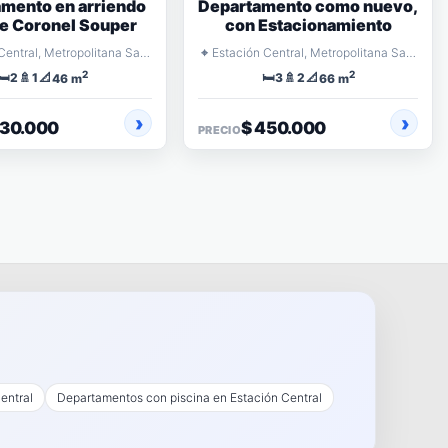
mento en arriendo
Departamento como nuevo,
le Coronel Souper
con Estacionamiento
⌖
Estación Central, Metropolitana Santiago
Estación Central, Metropolitana Santiago
2
2
🛏️
🚿
📐
🛏️
🚿
📐
2
1
3
2
46 m
66 m
330.000
$ 450.000
PRECIO
entral
Departamentos con piscina en Estación Central