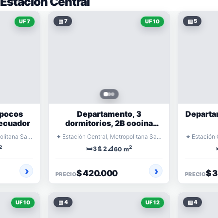
 Estación Central
▧
7
▧
5
UF 7
UF 10
 pocos
Departamento, 3
Departam
 ecuador
dormitorios, 2B cocina
amoblada
⌖
⌖
Estación Central, Metropolitana Santiago
Estación Central, Metropolitana Santiago
2
2
🛏️
🚿
📐
3
2
60 m
$ 420.000
$ 
PRECIO
PRECIO
▧
4
▧
4
UF 10
UF 12