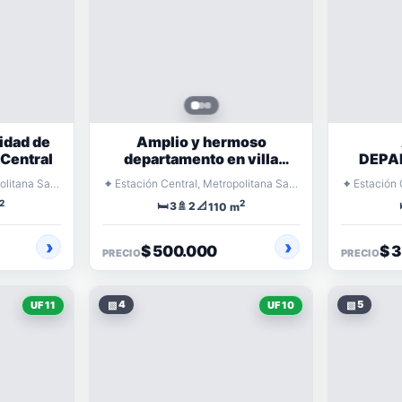
idad de
Amplio y hermoso
 Central
departamento en villa
DEPA
Portales
⌖
⌖
Estación Central, Metropolitana Santiago
Estación Central, Metropolitana Santiago
2
2
🛏️
🚿
📐
3
2
110 m
$ 500.000
$ 
PRECIO
PRECIO
▧
4
▧
5
UF 11
UF 10