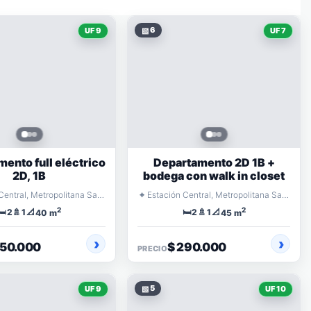
▧
6
UF 9
UF 7
ento full eléctrico
Departamento 2D 1B +
2D, 1B
bodega con walk in closet
⌖
Estación Central, Metropolitana Santiago
Estación Central, Metropolitana Santiago
2
2
🛏️
🚿
📐
🛏️
🚿
📐
2
1
2
1
40 m
45 m
350.000
$ 290.000
PRECIO
▧
5
UF 9
UF 10