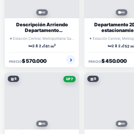
Descripción Arriendo
Departamento 2D,
Departamento
estacionamie
Amoblado,Ecuador
⌖
⌖
Estación Central, Metropolitana Santiago
2
🛏️
🚿
📐
🛏️
🚿
📐
2
2
2
2
61 m
52 m
$ 570.000
$ 450.000
PRECIO
PRECIO
▧
5
▧
5
UF 7